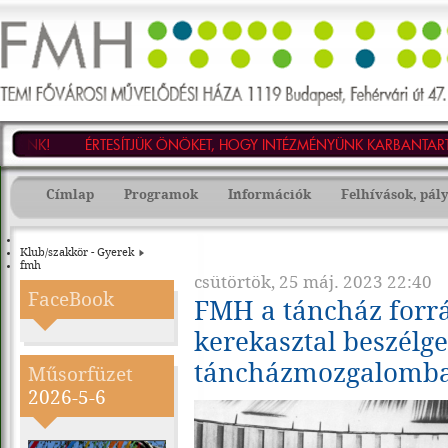
TEMI
Fővárosi
Művelődési
!
ÉRTESÍTJÜK ÖNÖKET, HOGY INTÉZMÉNYÜNK KARBANTARTÁSI ÉS F
Háza
-
1119
Budapest,
Címlap
Programok
Információk
Felhívások, pál
Fehérvári
út
47.
Tel.:
Klub/szakkör - Gyerek
203-
fmh
3868,
Tel./fax:
csütörtök, 25 máj. 2023 22:40
203-
FaceBook
FMH a táncház forrá
3873,
E-
mail:
kerekasztal beszélge
fmh@fmhnet.hu
táncházmozgalomb
Műsorfüzet
2026-5-6