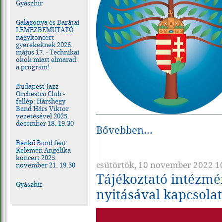
Gyászhír
Galagonya és Barátai
LEMEZBEMUTATÓ
nagykoncert
gyerekeknek 2026.
május 17. - Technikai
okok miatt elmarad
a program!
Budapest Jazz
Orchestra Club -
fellép: Hárshegy
Band Hárs Viktor
vezetésével 2025.
december 18. 19.30
Bővebben...
Benkő Band feat.
Kelemen Angelika
koncert 2025.
csütörtök, 10 november 2022 1
november 21. 19.30
Tájékoztató intézmé
Gyászhír
nyitásával kapcsola