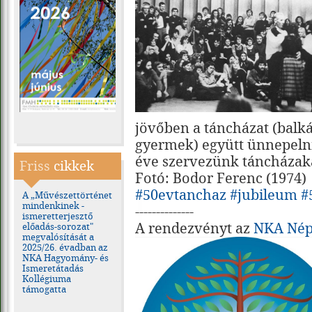
jövőben a táncházat (balká
gyermek) együtt ünnepeln
éve szervezünk táncházak
Friss
cikkek
Fotó: Bodor Ferenc (1974)
#50evtanchaz
#jubileum
#
A „Művészettörténet
mindenkinek -
--------------
ismeretterjesztő
A rendezvényt az
NKA Nép
előadás-sorozat"
megvalósítását a
2025/26. évadban az
NKA Hagyomány- és
Ismeretátadás
Kollégiuma
támogatta