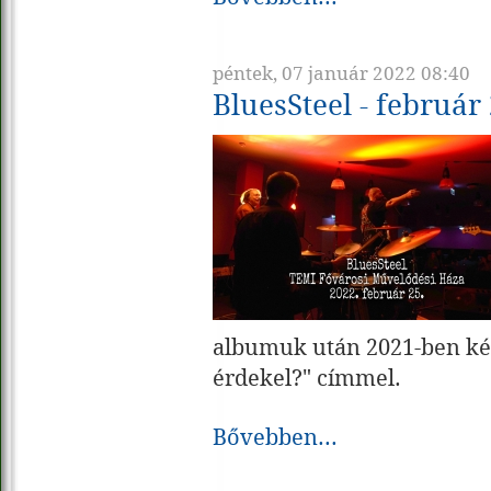
péntek, 07 január 2022 08:40
BluesSteel - február 
albumuk után 2021-ben kész
érdekel?" címmel.
Bővebben...