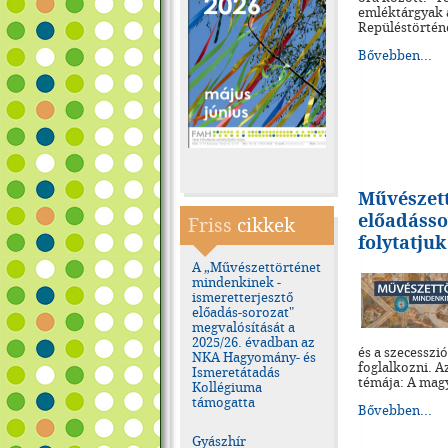
emléktárgyak 
Repüléstörtén
Bővebben...
Művészet
előadásso
Friss
cikkek
folytatjuk
A „Művészettörténet
mindenkinek -
ismeretterjesztő
előadás-sorozat"
megvalósítását a
2025/26. évadban az
és a szecessz
NKA Hagyomány- és
foglalkozni. A
Ismeretátadás
témája: A mag
Kollégiuma
támogatta
Bővebben...
Gyászhír