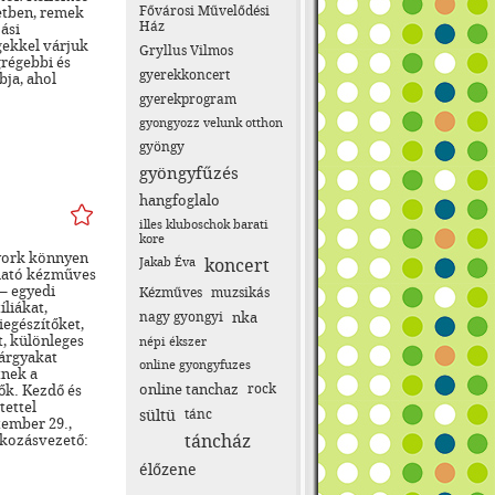
Fővárosi Művelődési
tben, remek
Ház
ási
gekkel várjuk
Gryllus Vilmos
grégebbi és
gyerekkoncert
bja, ahol
gyerekprogram
gyongyozz velunk otthon
gyöngy
gyöngyfűzés
hangfoglalo
illes kluboschok barati
kore
work könnyen
Jakab Éva
koncert
tható kézműves
 – egyedi
Kézműves
muzsikás
íliákat,
nagy gyongyi
nka
iegészítőket,
t, különleges
népi ékszer
árgyakat
online gyongyfuzes
tnek a
online tanchaz
rock
ők. Kezdő és
tettel
sültü
tánc
tember 29.,
táncház
lkozásvezető:
élőzene