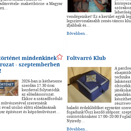
környeze
adásvétele- makettbörze- a Magyar
szórakoz
eti…
lehetősé
vendégeinket! Ez a kerület egyik le
legszínvonalasabb zenés-táncos klu
ifjabbak és…
Bővebben...
történet mindenkinek
Foltvarró Klub
rozat - szeptemberben
A patch
!
elsajátí
technika
2026-ban is kéthetente
lakástext
szerdán 17.30 órai
öltözékk
kezdettel folytatódik
játékoka
az előadássorozat.
ajándékt
Ekkor a századforduló
készíthe
ió művészetével szeretnénk
résztvev
z évad utolsó előtti előadásának
haladó érdeklődőket egyaránt szere
yar építészet és képzőművészet…
fogadunk!Őszi kezdő időpont: szep
csütörtökönként 17:00–20:00 Fogla
Nyiredy…
Bővebben...