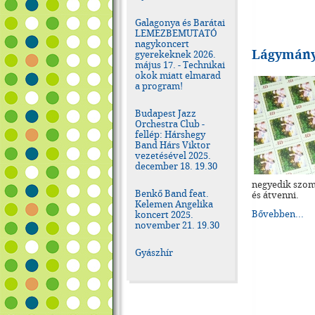
Galagonya és Barátai
LEMEZBEMUTATÓ
nagykoncert
Lágymányo
gyerekeknek 2026.
május 17. - Technikai
okok miatt elmarad
a program!
Budapest Jazz
Orchestra Club -
fellép: Hárshegy
Band Hárs Viktor
vezetésével 2025.
december 18. 19.30
negyedik szom
Benkő Band feat.
és átvenni.
Kelemen Angelika
Bővebben...
koncert 2025.
november 21. 19.30
Gyászhír