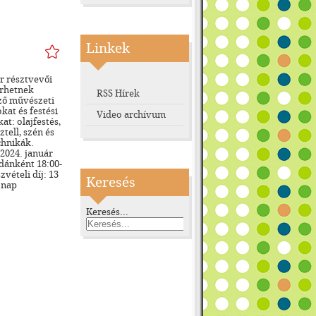
Linkek
r résztvevői
rhetnek
RSS Hírek
ő művészeti
kat és festési
Video archívum
at: olajfestés,
ztell, szén és
chnikák.
 2024. január
rdánként 18:00-
zvételi díj: 13
Keresés
ónap
Keresés...