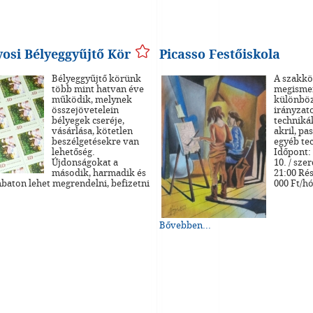
si Bélyeggyűjtő Kör
Picasso Festőiskola
Bélyeggyűjtő körünk
A szakkö
több mint hatvan éve
megisme
működik, melynek
különböz
összejövetelein
irányzato
bélyegek cseréje,
technikák
vásárlása, kötetlen
akril, pas
beszélgetésekre van
egyéb te
lehetőség.
Időpont:
Újdonságokat a
10. / sze
második, harmadik és
21:00 Rés
baton lehet megrendelni, befizetni
000 Ft/h
Bővebben...