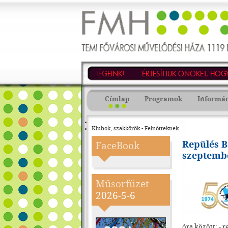
TEMI
Fővárosi
Művelődési
KEDVES VENDÉGEINK!
ÉRTESÍTJÜK ÖNÖKET, HOGY 
Háza
-
1119
Budapest,
Címlap
Programok
Informá
Fehérvári
út
47.
Tel.:
Klubok, szakkörök - Felnőtteknek
203-
3868,
Tel./fax:
Repülés B
FaceBook
203-
szeptembe
3873,
E-
mail:
fmh@fmhnet.hu
Műsorfüzet
2026-5-6
óra között: - 