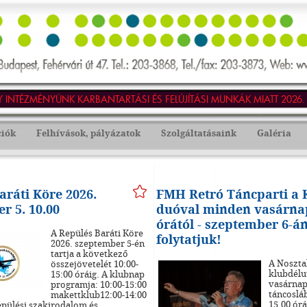
INTÉZMÉNYÜNK KARBANTARTÁSI ÉS FELÚJÍTÁSI MUNKÁK MIATT 2026. JÚ
ciók
Felhívások, pályázatok
Szolgáltatásaink
Galéria
aráti Köre 2026.
FMH Retró Táncparti a K
r 5. 10.00
duóval minden vasárnap
órától - szeptember 6-á
A Repülés Baráti Köre
folytatjuk!
2026. szeptember 5-én
tartja a következő
A Noszta
összejövetelét 10:00-
klubdél
15:00 óráig. A klubnap
vasárnap
programja: 10:00-15:00
táncoslá
makettklub12:00-14:00
15.00 órá
repülési szakirodalom és