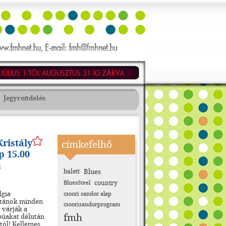
LIUS 1-TŐL AUGUSZTUS 31-IG ZÁRVA TART!
EZEN IDŐSZAKBAN RÉ
Jegyrendelés
ristály
címkefelhő
 15.00
n
balett
Blues
BluesSteel
country
lgia
csoori sandor alap
utánok minden
csoorisandorprogram
 várják a
fmh
búakat délután
tól! Kellemes