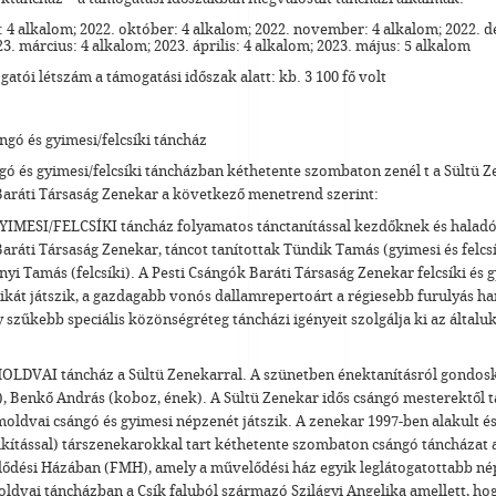
 4 alkalom; 2022. október: 4 alkalom; 2022. november: 4 alkalom; 2022. 
3. március: 4 alkalom; 2023. április: 4 alkalom; 2023. május: 5 alkalom
ogatói létszám a támogatási időszak alatt: kb. 3 100 fő volt
ngó és gyimesi/felcsíki táncház
ó és gyimesi/felcsíki táncházban kéthetente szombaton zenél t a Sültü Z
Baráti Társaság Zenekar a következő menetrend szerint:
GYIMESI/FELCSÍKI táncház folyamatos tánctanítással kezdőknek és haladó
aráti Társaság Zenekar, táncot tanítottak Tündik Tamás (gyimesi és felcsí
nyi Tamás (felcsíki). A Pesti Csángók Baráti Társaság Zenekar felcsíki és 
kát játszik, a gazdagabb vonós dallamrepertoárt a régiesebb furulyás ha
 szűkebb speciális közönségréteg táncházi igényeit szolgálja ki az általuk
MOLDVAI táncház a Sültü Zenekarral. A szünetben énektanításról gondosk
), Benkő András (koboz, ének). A Sültü Zenekar idős csángó mesterektől t
ldvai csángó és gyimesi népzenét játszik. A zenekar 1997-ben alakult és
kítással) társzenekarokkal tart kéthetente szombaton csángó táncházat
ődési Házában (FMH), amely a művelődési ház egyik leglátogatottabb né
ldvai táncházban a Csík faluból származó Szilágyi Angelika amellett, ho