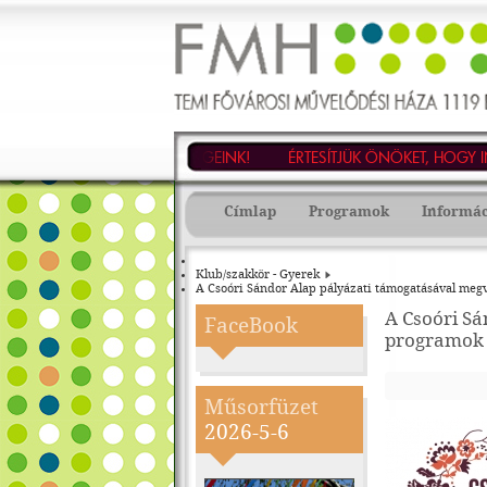
TEMI
Fővárosi
Művelődési
KEDVES VENDÉGEINK!
ÉRTESÍTJÜK ÖNÖKET, HOGY INTÉZ
Háza
-
1119
Budapest,
Címlap
Programok
Informá
Fehérvári
út
47.
Tel.:
Klub/szakkör - Gyerek
203-
A Csoóri Sándor Alap pályázati támogatásával megv
3868,
Tel./fax:
A Csoóri Sá
203-
FaceBook
3873,
programok 
E-
mail:
fmh@fmhnet.hu
Műsorfüzet
2026-5-6