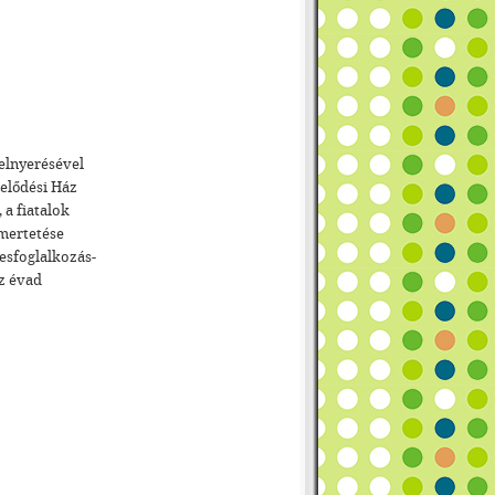
elnyerésével
velődési Ház
a fiatalok
mertetése
esfoglalkozás-
az évad