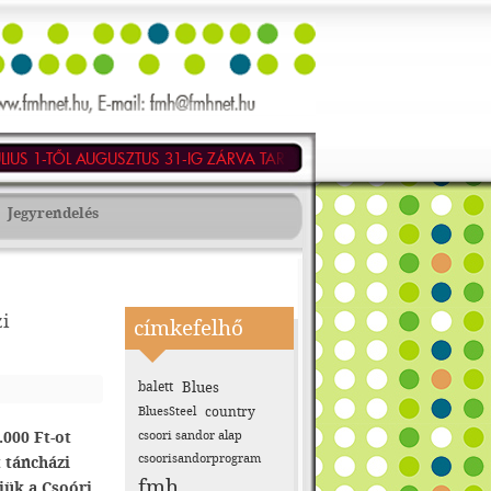
 1-TŐL AUGUSZTUS 31-IG ZÁRVA TART!
EZEN IDŐSZAKBAN RÉSZLE
Jegyrendelés
i
címkefelhő
balett
Blues
BluesSteel
country
000 Ft-ot
csoori sandor alap
csoorisandorprogram
 táncházi
fmh
jük a Csoóri