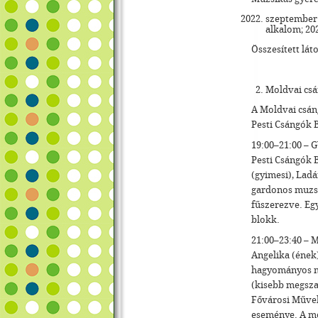
szeptember:
alkalom; 202
Összesített lát
Moldvai csá
A Moldvai csáng
Pesti Csángók 
19:00–21:00 – 
Pesti Csángók B
(gyimesi), Ladá
gardonos muzsi
fűszerezve. Egy
blokk.
21:00–23:40 – 
Angelika (ének
hagyományos mo
(kisebb megsza
Fővárosi Művel
eseménye. A mo