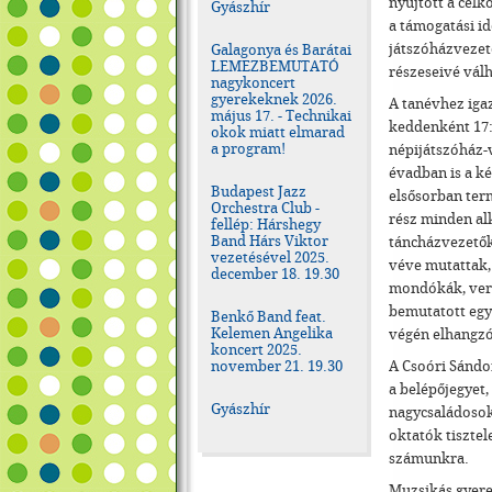
nyújtott a célk
Gyászhír
a támogatási id
játszóházvezető
Galagonya és Barátai
LEMEZBEMUTATÓ
részeseivé válh
nagykoncert
gyerekeknek 2026.
A tanévhez iga
május 17. - Technikai
keddenként 17:
okok miatt elmarad
a program!
népijátszóház-v
évadban is a k
Budapest Jazz
elsősorban ter
Orchestra Club -
rész minden alk
fellép: Hárshegy
Band Hárs Viktor
táncházvezetők
vezetésével 2025.
véve mutattak, 
december 18. 19.30
mondókák, vers
bemutatott egy-
Benkő Band feat.
Kelemen Angelika
végén elhangzó
koncert 2025.
november 21. 19.30
A Csoóri Sándo
a belépőjegyet,
Gyászhír
nagycsaládosok
oktatók tisztel
számunkra.
Muzsikás gyere