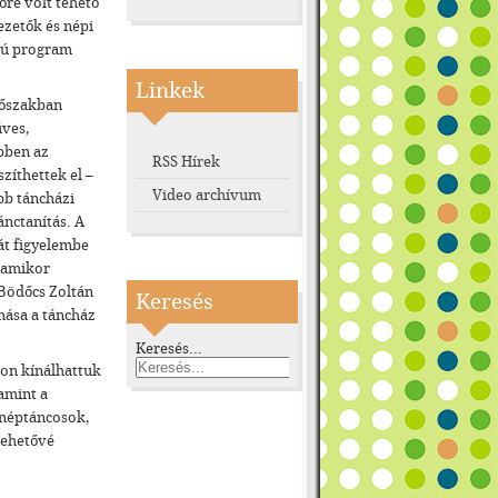
őre volt tehető
ezetők és népi
alú program
Linkek
dőszakban
ves,
ebben az
RSS Hírek
zíthettek el –
Video archívum
bb táncházi
ánctanítás. A
át figyelembe
, amikor
 Bödőcs Zoltán
Keresés
mása a táncház
Keresés...
ron kínálhattuk
amint a
 néptáncosok,
 lehetővé