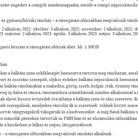
llantást engedett a csángók mindennapjaiba, mesélt a csángó népszokásokr
 és gyimesi/felcsíki táncház – a támogatási időszakban megvalósult tánch
 2 alkalom; 2022. október: 3 alkalom; 2022. november: 2 alkalom; 2022. 
3. március: 2 alkalom; 2023. április: 3 alkalom; 2023. május: 3 alkalom; 202
ogatói létszám a támogatási időszak alatt: kb. 1 500 fő
cház
kar a balkáni zene sokféleségét bemutatva tartotta meg táncházait, amel
cert és össztánc szerepelt, olykor érdekes balkáni népszokások bemutatá
r balkán táncházában a makedón, görög, szerb, bolgár, trák, örmény tán
eteg új dalra és táncra, tánctanításra számíthatnak minden alkalommal a 
ak életét hosszú évtizedek óta áthatja a balkáni zene és tánc szeretete.
nék szerepelnek, amelyekre táncolni ők is szeretnek: többek között mace
horvát tájegységekről válogatták ki a kedvenceiket. A még fiatal balkáni
n második pénteken tartottuk az FMH-ban és az elszámolási időszakban i
r a kezdetben is lelkes és népes, látogatótáborát.
z – a támogatási időszakban megvalósult táncházi alkalmak: