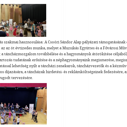
ás szakmai hasznosulása: A Csoóri Sándor Alap pályázati támogatásának 
t az az öt évtizedes munka, melyet a Muzsikás Együttes és a Fővárosi Mű
t a táncházmozgalom továbbélése és a hagyományok átörökítése céljából, 
artozás tudatának erősítése és a néphagyományaink megismerése, megis
atással lehetőség nyílt a táncházi zenekarok, táncházvezetők és a kézműv
s díjazására, a táncházak hirdetési- és reklámköltségeinek fedezésére, 
yugodt tervezésére.