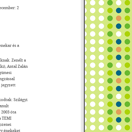
december: 2
enekar és a
knak. Zenélt a
ki), Antal Zalán
gyimesi
ngzással
 jegyzett
odtak: Szilágyi
anult
 2003 óta
 a TEMI
pzenei
gy énekeket