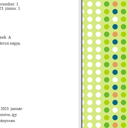
december: 1
3. június: 1
nek. A
árton napja,
2023. január-
tette, így
arányosan