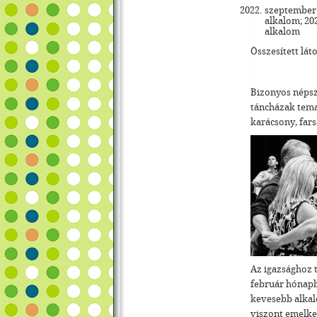
szeptember:
alkalom; 202
alkalom
Összesített lát
Bizonyos népsz
táncházak tema
karácsony, fars
Az igazsághoz 
február hónapba
kevesebb alkalo
viszont emelke