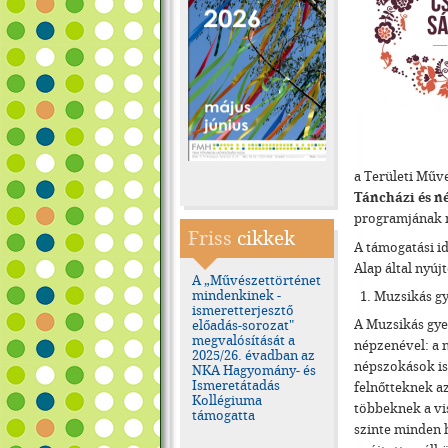
a Területi Műv
Táncházi és n
programjának 
Friss
cikkek
A támogatási i
Alap által nyúj
A „Művészettörténet
mindenkinek -
Muzsikás g
ismeretterjesztő
A Muzsikás gye
előadás-sorozat"
megvalósítását a
népzenével: a 
2025/26. évadban az
népszokások is.
NKA Hagyomány- és
Ismeretátadás
felnőtteknek az
Kollégiuma
többeknek a vis
támogatta
szinte minden h