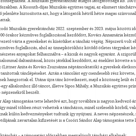
özönségüknek. A Muzsikás gyerektáncház átlagos látogatottsága kb. 100 f
őszakban. A Kossuth-díjas Muzsikás együttes tagjai, az elismert táncházv
 jelenléte biztosította azt, hogy a látogatók hétről hétre magas színvon
attak.
zodó Muzsikás gyerektáncház 2022. szeptember és 2023. május közötti i
00 órakor kézműves foglalkozással kezdődött, Kovács Annamária kézmű
ezető várta a gyerekeket és kísérőiket a táncház végéig. Népszerű volt 
ézműves foglalkozás, ahol az ünnepkörökhöz kötődő ötletes tárgyakat kés
mészetes anyagokat felhasználva – a kicsik és nagyok egyaránt. A szigorú
alommal daltanítással, közös játékkal kezdődött, az éneklést követte a t
 (Littner Anita és Kovács Zsuzsánna néptáncoktatók) a gyerekek életkor
tanítottak tánclépéseket. Aztán a táncolást egy csendesebb rész követte
ek hangzottak el. Utána újra tánc következett, majd a közönség leült és
egy alkalomhoz illő táncot, illetve Sipos Mihály, a Muzsikás együttes prí
 népzenékről beszélt.
r Alap támogatása tette lehetővé azt, hogy továbbra is nagyon kedvező á
 így minél többen részt vehettek a táncházon, minél szélesebb körből, val
nak külön kedvezményeket tudtunk így nyújtani. A neves népzenészek,
etdíjának zavartalan kifizetését is a Csoóri Sándor Alap támogatása tette
ktáncház – a támogatási időszakban megvalósult táncházi alkalmak: