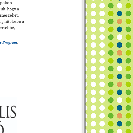
lapokon
juk, hogy a
enészeket,
g hitelesen a
ertebbé,
or Program
.