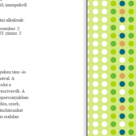
ól, ünnepekről
ázi alkalmak:
december: 2
3. június: 2
yeken tánc- és
sával. A
coké a
résztvevők. A
 Repertoárjukban
dón, szerb,
 táncházunkat
s stabilan