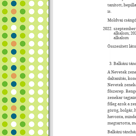
tanított, bepi
is.
Moldvai csángó
szeptember:
alkalom; 202
alkalom
Összesített lát
Balkáni tán
A Nevetek zene
daltanítás, kon
Nevetek zeneka
főszerep. Reng
zenekar tagjain
főleg azok a ze
görög, bolgár, 
havonta, minde
megtartotta, má
Balkáni tánchá