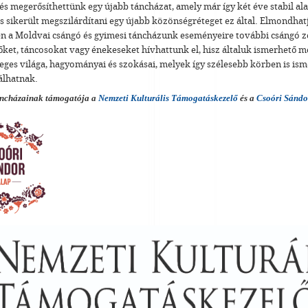
és megerősíthettünk egy újabb táncházat, amely már így két éve stabil a
 sikerült megszilárdítani egy újabb közönségréteget ez által. Elmondhat
n a Moldvai csángó és gyimesi táncházunk eseményeire további csángó z
et, táncosokat vagy énekeseket hívhattunk el, hisz általuk ismerhető me
eges világa, hagyományai és szokásai, melyek így szélesebb körben is ism
álhatnak.
cházainak támogatója a
Nemzeti Kulturális Támogatáskezelő
és a
Csoóri Sánd