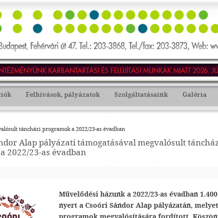
MÉNYÜNK KARBANTARTÁSI ÉS FELÚJÍTÁSI MUNKÁK MIATT 2026. JÚLIUS
ciók
Felhívások, pályázatok
Szolgáltatásaink
Galéria
alósult táncházi programok a 2022/23-as évadban
ndor Alap pályázati támogatásával megvalósult táncház
a 2022/23-as évadban
Művelődési házunk a 2022/23-as évadban 1.400.
nyert a Csoóri Sándor Alap pályázatán, melyet
programok megvalósítására fordított. Köszön