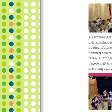
A kért támogat
folytatódhatot
közösen folyta
nemzeti összet
terén. A támog
vezető méltányo
biztonságos, n