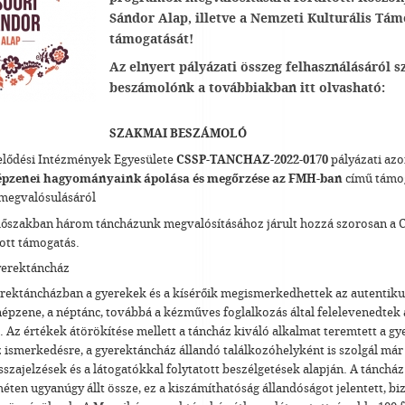
Sándor Alap, illetve a Nemzeti Kulturális Tá
támogatását!
Az elnyert pályázati összeg felhasználásáról s
beszámolónk a továbbiakban itt olvasható:
SZAKMAI BESZÁMOLÓ
elődési Intézmények Egyesülete
CSSP-TANCHAZ-2022-0170
pályázati azo
épzenei hagyományaink ápolása és megőrzése az FMH-ban
című támo
megvalósulásáról
dőszakban három táncházunk megvalósításához járult hozzá szorosan a 
tott támogatás.
yerektáncház
rektáncházban a gyerekek és a kísérőik megismerkedhettek az autentik
népzene, a néptánc, továbbá a kézműves foglalkozás által felelevenedte
 Az értékek átörökítése mellett a táncház kiváló alkalmat teremtett a g
 ismerkedésre, a gyerektáncház állandó találkozóhelyként is szolgál már 
szajelzések és a látogatókkal folytatott beszélgetések alapján. A tánchá
éten ugyanúgy állt össze, ez a kiszámíthatóság állandóságot jelentett, bi