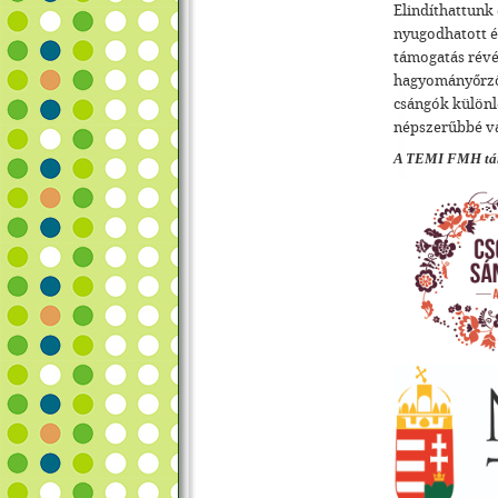
Elindíthattunk 
nyugodhatott és
támogatás révé
hagyományőrzők
csángók különl
népszerűbbé v
A TEMI FMH tán