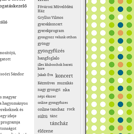
mogatáskezelő
Fővárosi Művelődési
Ház
Gryllus Vilmos
zóló
gyerekkoncert
gyerekprogram
gyongyozz velunk otthon
gyöngy
gyöngyfűzés
nosítójú,
hangfoglalo
gatott
illes kluboschok barati
kore
Csoóri Sándor
Jakab Éva
koncert
Kézműves
muzsikás
nagy gyongyi
nka
népi ékszer
us magyar
online gyongyfuzes
k a hagyományos
online tanchaz
rock
yerekeknek és
egy ideje
sültü
tánc
z programja
táncház
ztonságot
élőzene