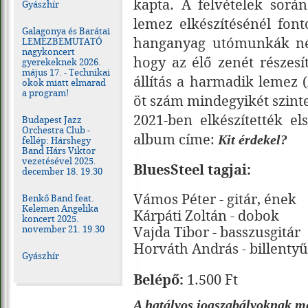
kapta. A felvételek során
Gyászhír
lemez elkészítésénél fon
Galagonya és Barátai
hanganyag utómunkák nélk
LEMEZBEMUTATÓ
nagykoncert
hogy az élő zenét részesí
gyerekeknek 2026.
május 17. - Technikai
állítás a harmadik lemez (
okok miatt elmarad
a program!
öt szám mindegyikét szinte
2021-ben elkészítették el
Budapest Jazz
Orchestra Club -
album címe:
Kit érdekel?
fellép: Hárshegy
Band Hárs Viktor
vezetésével 2025.
BluesSteel tagjai:
december 18. 19.30
Vámos Péter - gitár, ének
Benkő Band feat.
Kelemen Angelika
Kárpáti Zoltán - dobok
koncert 2025.
Vajda Tibor - basszusgitár
november 21. 19.30
Horváth András - billentyű
Gyászhír
Belépő:
1.500 Ft
A hatályos jogszabályoknak meg