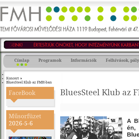
TEMI
Fővárosi
Művelődési
ÉGEINK!
ÉRTESÍTJÜK ÖNÖKET, HOGY INTÉZMÉNYÜNK KARBANTARTÁS
Háza
-
1119
Budapest,
Címlap
Programok
Információk
Felhívások, pál
Fehérvári
út
47.
Tel.:
Koncert
203-
BluesSteel Klub az FMH-ban
3868,
Tel./fax:
BluesSteel Klub az
203-
FaceBook
3873,
E-
mail:
fmh@fmhnet.hu
Műsorfüzet
A B
2026-5-6
én,
Blu