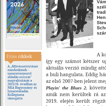
Vám
szé
tra
Hen
Ste
Sch
szá
A k
Friss
cikkek
így egy számot kétszer 
A „Művészettörténet
aktuális verzió mindig at
mindenkinek -
a buli hangulata. Eddig h
ismeretterjesztő
előadás-sorozat"
az első 2007-ben jelent m
megvalósítását a
2025/26. évadban az
követte
Playin' the Blues 2.
NKA Hagyomány- és
Ismeretátadás
amik nem kerültek rá az
Kollégiuma
támogatta
2019. elején került rögzí