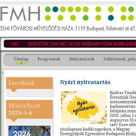
TEMI
Fővárosi
Művelődési
EINK!
ÉRTESÍTJÜK ÖNÖKET, HOGY INTÉZMÉNYÜNK KARBANTARTÁSI 
Háza
-
1119
Budapest,
Címlap
Programok
Információk
Felhívások, pál
Fehérvári
út
47.
Tel.:
203-
3868,
Nyári nyitvatartás
FaceBook
Tel./fax:
203-
3873,
Kedves Vendé
E-
Értesítjük Ön
mail:
intézményün
Műsorfüzet
fmh@fmhnet.hu
karbantartási
felújítási mu
2026-5-6
2026. július 1-
augusztus 31
tart! Ezen id
részlegesen keddi napokon, a Magyar
Éremgyűjtők Egyesülete Budapesti Klub