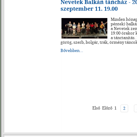
Nevetek Balkán táncház - 2
szeptember 11. 19.00
Minden hónap
péntek) balká
a Nevetek zen
19:00 órakor 
a tánctanítás
görög, szerb, bolgár, trák, örmény tánco
Bővebben...
Első
Előző
1
2