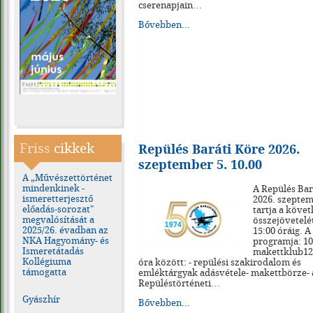
cserenapjain…
Bővebben...
Friss
cikkek
Repülés Baráti Köre 2026.
szeptember 5. 10.00
A „Művészettörténet
mindenkinek -
A Repülés Bar
ismeretterjesztő
2026. szeptem
előadás-sorozat"
tartja a köve
megvalósítását a
összejövetelét
2025/26. évadban az
15:00 óráig. 
NKA Hagyomány- és
programja: 10
Ismeretátadás
makettklub12
Kollégiuma
óra között: - repülési szakirodalom és
támogatta
emléktárgyak adásvétele- makettbörze-
Repüléstörténeti…
Gyászhír
Bővebben...