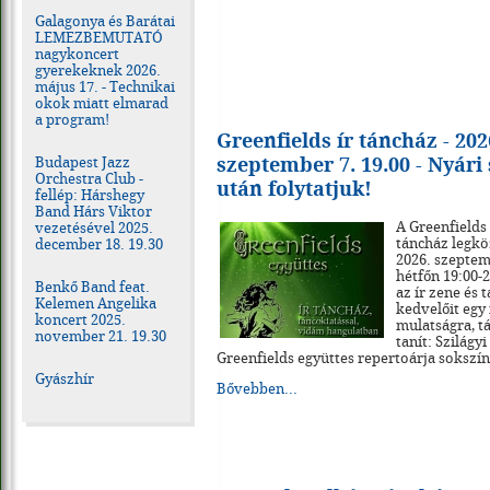
Galagonya és Barátai
LEMEZBEMUTATÓ
nagykoncert
gyerekeknek 2026.
május 17. - Technikai
okok miatt elmarad
a program!
Greenfields ír táncház - 202
szeptember 7. 19.00 - Nyári
Budapest Jazz
Orchestra Club -
után folytatjuk!
fellép: Hárshegy
Band Hárs Viktor
A Greenfields 
vezetésével 2025.
táncház legk
december 18. 19.30
2026. szeptem
hétfőn 19:00-2
Benkő Band feat.
az ír zene és 
Kelemen Angelika
kedvelőit egy 
koncert 2025.
mulatságra, t
november 21. 19.30
tanít: Szilágyi
Greenfields együttes repertoárja sokszí
Gyászhír
Bővebben...